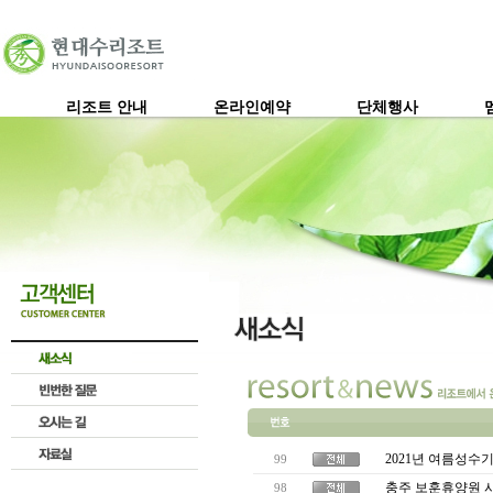
리조트 안내
온라인예약
단체행사
2021년 여름성수
99
충주 보훈휴양원 시
98