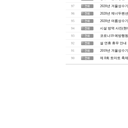
2020년 겨울성수
97
2020년 제너두펜
96
2020년 여름성수
95
시설 방역 사진(현
94
코로나19 예방행
93
설 연휴 휴무 안내
92
2019년 겨울성수
91
제 8회 토마토 축
90